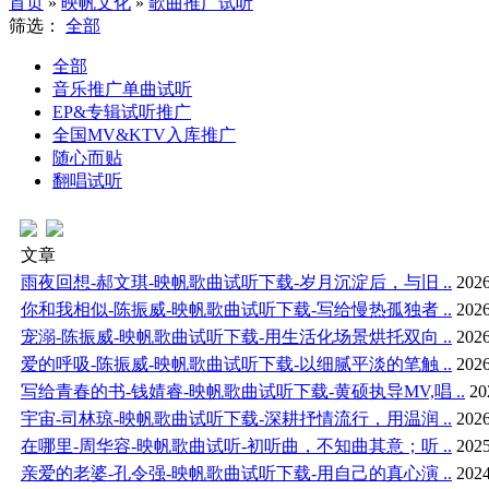
首页
»
映帆文化
»
歌曲推广试听
筛选：
全部
全部
音乐推广单曲试听
EP&专辑试听推广
全国MV&KTV入库推广
随心而贴
翻唱试听
文章
雨夜回想-郝文琪-映帆歌曲试听下载-岁月沉淀后，与旧 ..
2026
你和我相似-陈振威-映帆歌曲试听下载-写给慢热孤独者 ..
2026
宠溺-陈振威-映帆歌曲试听下载-用生活化场景烘托双向 ..
2026
爱的呼吸-陈振威-映帆歌曲试听下载-以细腻平淡的笔触 ..
2026
写给青春的书-钱婧睿-映帆歌曲试听下载-黄硕执导MV,唱 ..
20
宇宙-司林琼-映帆歌曲试听下载-深耕抒情流行，用温润 ..
2026
在哪里-周华容-映帆歌曲试听-初听曲，不知曲其意；听 ..
2025
亲爱的老婆-孔令强-映帆歌曲试听下载-用自己的真心演 ..
2024