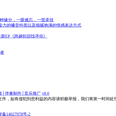
一种缘分，一眼难忘，一世牵挂
感染力的嗓音特质以及细腻饱满的情感表达方式
新EP《跨越轮回找寻你》
者
传│伴奏制作│音乐推广
v8.0
文件，如有侵犯到您利益的内容请积极举报，我们将第一时间处
P备14027978号-2