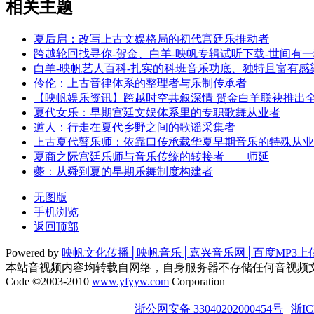
相关主题
夏后启：改写上古文娱格局的初代宫廷乐推动者
跨越轮回找寻你-贺金、白羊-映帆专辑试听下载-世间有
白羊-映帆艺人百科-扎实的科班音乐功底、独特且富有
伶伦：上古音律体系的整理者与乐制传承者
【映帆娱乐资讯】跨越时空共叙深情 贺金白羊联袂推出全
夏代女乐：早期宫廷文娱体系里的专职歌舞从业者
遒人：行走在夏代乡野之间的歌谣采集者
上古夏代瞽乐师：依靠口传承载华夏早期音乐的特殊从业
夏商之际宫廷乐师与音乐传统的转接者——师延
夔：从舜到夏的早期乐舞制度构建者
无图版
手机浏览
返回顶部
Powered by
映帆文化传播│映帆音乐│嘉兴音乐网│百度MP3上
本站音视频内容均转载自网络，自身服务器不存储任何音视频
Code ©2003-2010
www.yfyyw.com
Corporation
浙公网安备 33040202000454号
|
浙IC