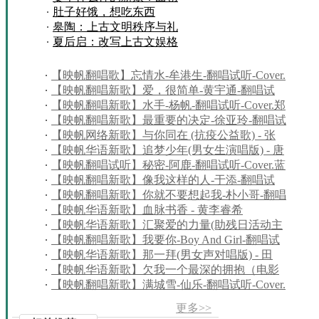
作者是科达伊
肚子好饿，想吃东西
歌
皋陶：上古文明秩序与礼
曲
乐体系的开拓者
夏后启：改写上古文娱格
链
局的初代宫廷乐推动
接
失
【映帆翻唱歌】忘情水-牟港生-翻唱试听-Cover.
效,
刘德华-身不由己的深情之歌
【映帆翻唱新歌】爱，很简单-黄宇通-翻唱试
为
听-Cover.陶喆
【映帆翻唱新歌】水手-杨帆-翻唱试听-Cover.郑
您
智化-都说水手很勇敢
【映帆翻唱新歌】最重要的决定-徐亚玲-翻唱试
进
听-Cover.范玮琪
【映帆网络新歌】与你同在 (抗疫公益歌) - 张
行
韵鸷
【映帆华语新歌】追梦少年(男女生演唱版) - 唐
维
琬晴、亓霁
【映帆翻唱试听】秘密-阿鹿-翻唱试听-Cover.蓝
护
又时-有什么会让你变得歇斯底里呢
【映帆翻唱新歌】像我这样的人-于添-翻唱试
的
听-Cover.毛不易-怎么曾经也会为了谁,想过奋不
【映帆翻唱新歌】你就不要想起我-朴小哥-翻唱
声
顾身
试听
【映帆华语新歌】血脉书香 - 黄李睿希
明!
【映帆华语新歌】汇聚爱的力量(助残日活动主
题歌) - 邹焕昆、李玉霞
【映帆翻唱新歌】我要你-Boy And Girl-翻唱试
听-Cover.汪苏泷/欧阳娜娜
【映帆华语新歌】那一拜(男女声对唱版) - 田
宝/潘田果
【映帆华语新歌】欠我一个最深的拥抱（电影
《卧底千金》主题歌）- 杜新东
【映帆翻唱新歌】满城雪-仙乐-翻唱试听-Cover.
萧忆情Alex
更多>>