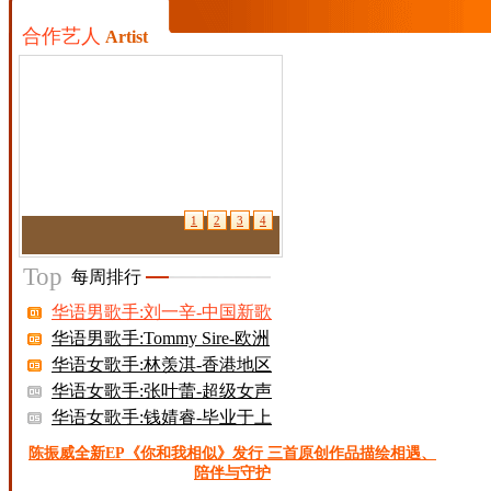
合作艺人
Artist
1
2
3
4
Top
每周排行
华语男歌手:刘一辛-中国新歌
声
华语男歌手:Tommy Sire-欧洲
格莱美得主制作人
华语女歌手:林羡淇-香港地区
华语女歌手:张叶蕾-超级女声
美国前十
华语女歌手:钱婧睿-毕业于上
海戏剧学院
陈振威全新EP《你和我相似》发行 三首原创作品描绘相遇、
陪伴与守护