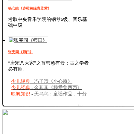
杨心皓《赤橙黄绿青蓝紫》
考取中央音乐学院的钢琴6级、音乐基
础中级
张宪同《师曰》
“唐宋八大家”之首韩愈有云：古之学者
必有师。
少儿经典
-
冯子晴《小心愿》
少儿经典
-
余菲菲《我爱鲁西西》
映帆知识
-
天乌乌：童谣作品，十分
有趣