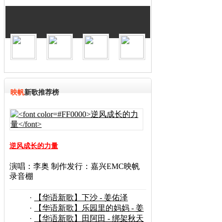
映帆
新歌推荐榜
逆风成长的力量
演唱：李奥 制作发行：嘉兴EMC映帆
录音棚
【华语新歌】下沙 - 姜佑泽
【华语新歌】乐园里的妈妈 - 姜
佑泽/郝文琪
【华语新歌】田阿田 - 绑架秋天