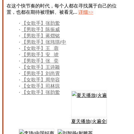
在这个快节奏的时代，每个人都在寻找属于自己的位
置，也都在期待被理解、被看见...
详细>>
【女歌手】张韵鸷
【男歌手】陈振威
【男歌手】蒋熠铭
【男歌手】张玮琪(中
国好声音)
【女歌手】王 蓉
【男歌手】安 琥
【男歌手】张 奕
【女歌手】王诗颖
【男歌手】刘尚霄
【女歌手】周华容
【女歌手】司林琼
【女歌手】张韵鸷
夏天播放(火遍全国)