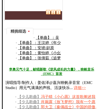
1
2
3
精挑细选
【单曲】：吴
【单曲】：王汉婷《年少
英佳《老爸》
的歌》
【单曲】：安琥/赵原
《天使在身边》
【单曲】：黄怡婷《小幺
妹》
【单曲】：张倩茹《追梦
的星星》
李奥元气十足，献唱新歌《逆风成长的力量》，映帆音乐
（EMC）首发
演唱指导/制作人：姜佑泽@嘉兴映帆录音室（EMC
Studio）用元气满满的声线、活泼快乐...
详细>>
【少儿歌曲】
冯子晴《小心愿》这首歌阐述我
们内心深处念想
【少儿歌曲】
肖琬露《放飞梦想》我有一个愿
望，乘着歌声翅膀
【少儿歌曲】
郭大卫《秦俑战士》中国的骄傲,