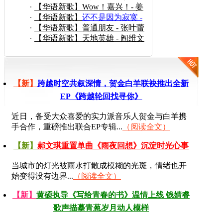
（强势推荐）
【华语新歌】Wow！嘉兴！- 姜
佑泽/郝文琪
【华语新歌】
还不是因为寂寞 -
张韵鸷
【华语新歌】普通朋友 - 张叶蕾
【华语新歌】天地英雄 - 阎维文
【新】
跨越时空共叙深情，贺金白羊联袂推出全新
EP《跨越轮回找寻你》
近日，备受大众喜爱的实力派音乐人贺金与白羊携
手合作，重磅推出联合EP专辑...
（阅读全文）
【新】
郝文琪重置单曲《雨夜回想》沉淀时光心事
当城市的灯光被雨水打散成模糊的光斑，情绪也开
始变得没有边界...
（阅读全文）
【新】
黄硕执导《写给青春的书》温情上线 钱婧睿
歌声描摹青葱岁月动人模样