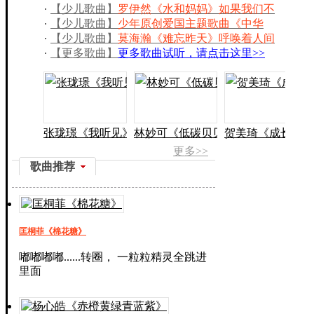
华夏的文明,历史风尘
【少儿歌曲】
罗伊然《水和妈妈》如果我们不
懂珍惜，将会让妈妈受伤
【少儿歌曲】
少年原创爱国主题歌曲《中华
唱》隆重发布
【少儿歌曲】
莫海瀚《难忘昨天》呼唤着人间
真诚的港湾和爱的奉献
【更多歌曲】
更多歌曲试听，请点击这里>>
张珑璟《我听见》
林妙可《低碳贝贝》
贺美琦《成长的约
更多>>
歌曲推荐
匡桐菲《棉花糖》
嘟嘟嘟嘟......转圈， 一粒粒精灵全跳进
里面