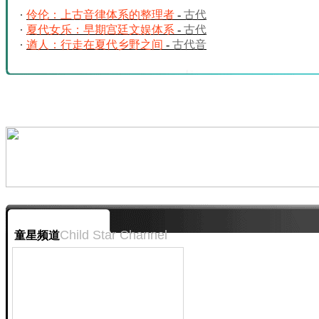
伶伦：上古音律体系的整理者
-
古代
音乐人传奇
夏代女乐：早期宫廷文娱体系
-
古代
音乐人传奇
遒人：行走在夏代乡野之间
-
古代音
乐人传奇
Child Star Channel
童星频道