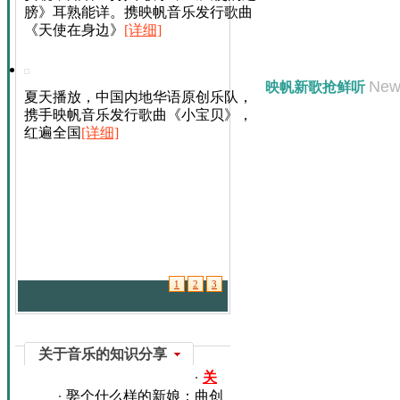
膀》耳熟能详。携映帆音乐发行歌曲
《天使在身边》
[详细]
New
映帆新歌抢鲜听
夏天播放，中国内地华语原创乐队，
携手映帆音乐发行歌曲《小宝贝》，
红遍全国
[详细]
1
2
3
关于音乐的知识分享
关
娶个什么样的新娘：曲创
于