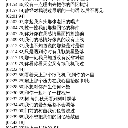
[01:54.46]没有一点理由去把你的回忆抗辩
[01:57.14]曾经对我说过最后的一句话 以后不再见
[02:01.94]
[02:02.07]拿起我床头那张老旧的唱片
[02:04.79]擦一擦我们那些回忆的样件
[02:07.26]你好像在我感情里面招摇撞骗
[02:09.83]我们的感情好像真的没有上线
[02:12.37]我也不知道说的那些是对是错
[02:14.82]只是遇到你时有几颗繁星坠落
[02:17.19]那一刻我只知道没有反省对错
[02:19.79]你看你看天空又有纸飞机飞过
[02:22.44]
[02:22.56]看着天上那个纸飞机 飞到你的怀里
[02:25.25]肩上那个压力在我心里抬起 排比
[02:28.50]不想对你产生任何怀疑
[02:30.38]和你一起种了一棵槐米
[02:32.22]树 每到秋天看到树叶飘落
[02:34.49]我们的爱永远都不会凋落
[02:37.00]门前的树苗我们也曾浇过
[02:39.68]我不想把我们的回忆给敲破
[02:42.18]
[02:42.32]折上一片纸的飞机