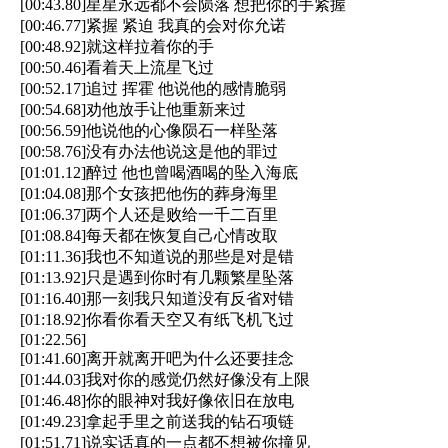
[00:43.80]星星永远都不会陨落 想把你的手紧握
[00:46.77]紧握 紧迫 我真的会对你允诺
[00:48.92]就这样拉着你的手
[00:50.46]看着天上流星飞过
[00:52.17]追过 挥霍 他说他的感情脆弱
[00:54.68]劝他放手让他重新来过
[00:56.59]他说他的心像陨石一样坠落
[00:58.76]没有办法他说这是他的罪过
[01:01.12]醉过 他也曾喝酒喝的坠入海底
[01:04.08]那个女孩把他伤的葬身海里
[01:06.37]两个人还是败给一千二百里
[01:08.84]每天都在恢复自己心情改取
[01:11.36]我也不知道说的那些是对是错
[01:13.92]只是遇到你时有几颗繁星坠落
[01:16.40]那一刻我只知道没有反省对错
[01:18.92]你看你看天空又有纸飞机飞过
[01:22.56]
[01:41.60]离开就离开吧为什么还要挂念
[01:44.03]我对你的感觉仍然好像没有上限
[01:46.48]你的眼神对我好像依旧在放电
[01:49.23]拿起手里之前送我的钻石项链
[01:51.71]说实话真的一点都不想被你撞见