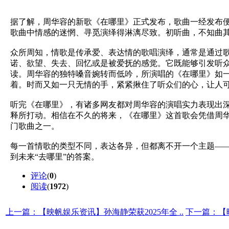
据了解，周华容的新歌《在哪里》正式发布，歌曲一经发布
歌曲中情感的迷惘、寻觅演绎得淋漓尽致。初听曲，不知曲
众所周知，情歌是传承爱、表达情的歌唱演绎，通常是通过
诺、欲望、失去、回忆或是被爱抚的感觉。它既能够引发听
读。周华容的独特嗓音婉转而低吟，所演唱的《在哪里》如
着。时而又如一只无情的手，紧紧揪住了听众们的心，让人
听完《在哪里》，有诸多网友都对周华容的演唱实力表现出
释所打动。相信在不久的将来，《在哪里》这首歌会凭借周
门歌曲之一。
每一首情歌的类型不同，表达各异，但都离不开一个主题—
到未来“去哪里”的答案。
评论
(
0
)
阅读
(
1972
)
上一篇：【映帆娱乐资讯】孙海静荣获2025年全 ..
下一篇：【