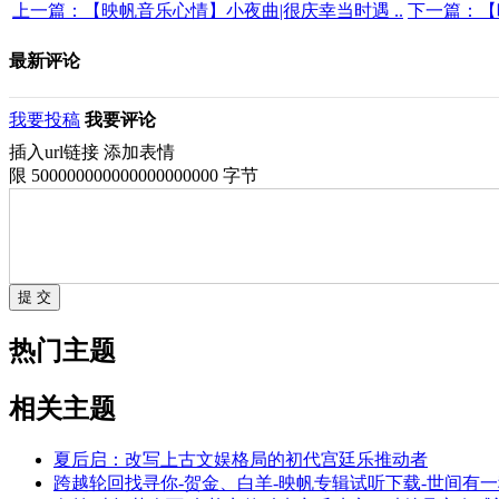
上一篇：【映帆音乐心情】小夜曲|很庆幸当时遇 ..
下一篇：【
最新评论
我要投稿
我要评论
插入url链接
添加表情
限 500000000000000000000 字节
热门主题
相关主题
夏后启：改写上古文娱格局的初代宫廷乐推动者
跨越轮回找寻你-贺金、白羊-映帆专辑试听下载-世间有