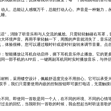
，动人。总能让人感慨万千，总能打动人心。声音是一种魅力，
入睡。
耳机就能说话”，消除了听音乐和与人交流的尴尬。只需轻轻触碰右耳
放大环境声音。再用手掌轻触一下，周围的声音就消失了，音乐
，体验很棒。您可以通过顺时针或逆时针旋转来调节音量。点击
能播放让耳机自动启停，摘下耳机音乐停止播放。它的更多功能可以
同一部手机的APP后，一键两副耳机同时实时播放音乐，与伴
原材料，采用镂空设计，佩戴舒适度完全不用担心。它可以承受
的双手，我们只需要使用内嵌的控制按钮即可拨打电话，无需触摸
会不同。即使同一首歌是同一个人，在不同的环境、不同的心情
对过去的回忆，当我听到一首歌的时候，我会想起当时听这首歌
。