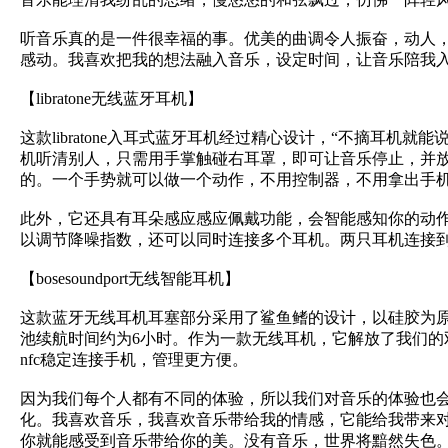
听音乐真的是一件很幸福的事。优美的曲调令人振奋，动人
感动。我喜欢把我的想法融入音乐，设定时间，让音乐陪我
【libratone无线蓝牙耳机】
这款libratone入耳式蓝牙耳机经过精心设计，“不摘
机听清别人，只需用手掌触碰右耳罩，即可让音乐停止，并
的。一个手势就可以做一个动作，不用控制器，不用拿出手机
此外，它还具有耳朵感应感应佩戴功能，会智能感知你的动作：智
以调节降噪指数，还可以同时连接多个耳机。两只耳机连接到
【bosesoundport无线智能耳机】
这款蓝牙无线耳机耳塞部分采用了鲨鱼鳍的设计，以硅胶为
池续航时间约为6小时。作为一款无线耳机，它解放了我们
nfc稳定连接手机，管理更方便。
因为我们每个人都有不同的体验，所以我们对音乐的体验也
化。我喜欢音乐，我喜欢音乐带给我的情感，它能给我带来
你就能感受到音乐带给你的美。没有音乐，世界将黯然失色