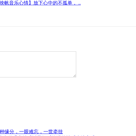
映帆音乐心情】放下心中的不孤单， ..
一种缘分，一眼难忘，一世牵挂