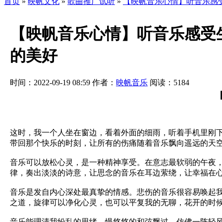
首页
»
映帆文化
»
歌曲推广试听
»
【映帆音乐心情】听音乐感
【映帆音乐心情】听音乐感受
的美好
时间：2022-09-19 08:59
作者：
映帆音乐
阅读：
5184
这时，我一个人坐在窗边，看着外面的细雨，听着手机里刚
带回那个快乐的时刻，让所有的伤痛随着音乐飘向遥远的天
音乐可以放松心灵，是一种精神享受。在意志最软弱的午夜
律，奏出淡淡的诗意，让思念的音乐在耳边萦绕，让幸福在
音乐是发自内心深处最真挚的情感。悲伤的音乐很容易唤起
之道，旋律可以净化心灵，也可以平复我的无聊，花开的时
音乐能理清我纷乱的思绪，慢悠悠的和弦飘过，仿佛一阵轻