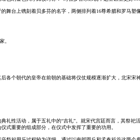
舞台上镌刻着贝多芬的名字，两侧排列着16尊希腊和罗马塑像，2
专家。
其后各个朝代的皇帝在前朝的基础将仪仗规模逐渐扩大，北宋宋
典礼性活动，属于五礼中的“吉礼”。就宋代宫廷而言，其祭祀
为仪式重要的组成部分，在仪式中发挥了重要的功用。
宗庙祭祀用乐过程较为详细。通过以南郊圆丘和孟春祈谷这两个