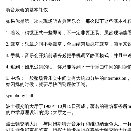
听音乐会的基本礼仪
如果你是第一次去现场听古典音乐会，那么以下这些基本礼
1. 着装：稍微正式一些即可，不一定非要正装。虽然现场
2. 鼓掌：乐章之间不要鼓掌，全曲结束后疯狂鼓掌，简单
3. 手机：音乐会开始前请务必把手机调至静音模式，并且
4. 迟到：如果迟到的话，你只能等到下一个乐曲中间的间
5. 中场：一般整场音乐会中间会有大约20分钟的interm
始闪烁的时候，就要尽快回到座位了哟。
symphony hall
波士顿交响大厅于1900年10月15日落成，著名的建筑事务所mc
的声学原理设计的演出大厅之一。
波士顿交响大厅，与阿姆斯特丹音乐厅和维也纳金色大厅一样
可以避免消声和陷声。指挥大师卡拉扬在将波士顿交响大厅与