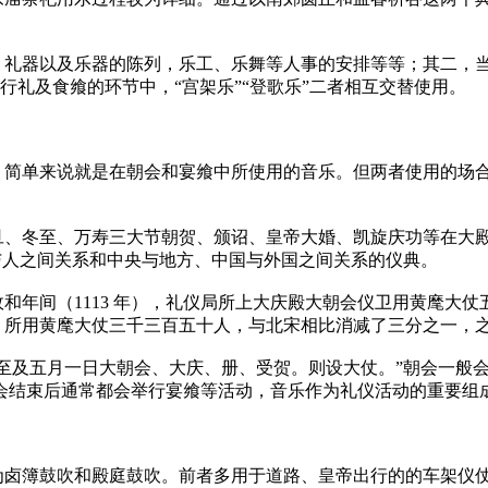
，礼器以及乐器的陈列，乐工、乐舞等人事的安排等等；其二，
行礼及食飨的环节中，“宫架乐”“登歌乐”二者相互交替使用。
，简单来说就是在朝会和宴飨中所使用的音乐。但两者使用的场
、冬至、万寿三大节朝贺、颁诏、皇帝大婚、凯旋庆功等在大殿
与人之间关系和中央与地方、中国与外国之间关系的仪典。
和年间（1113 年），礼仪局所上大庆殿大朝会仪卫用黄麾大
议，所用黄麾大仗三千三百五十人，与北宋相比消减了三分之一，
至及五月一日大朝会、大庆、册、受贺。则设大仗。”朝会一般
会结束后通常都会举行宴飨等活动，音乐作为礼仪活动的重要组
为卤簿鼓吹和殿庭鼓吹。前者多用于道路、皇帝出行的的车架仪