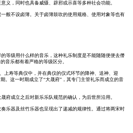
征意义，同时也具备威慑、辟邪或示喜等多种社会功能。
候一般不设卤簿。关于卤簿鼓吹的使用规格、使用对象等也有
样的等级用什么样的音乐，这种礼乐制度是不能随随便便去僭
用的音乐都有着严格的等级区分。
会、上寿等典仪中，并在典仪的仪式环节的降神、送神、迎
期。这一时期成立了“大晟府”，其专门主管礼乐而成立的音
大晟府成立之后对新乐乐队规范的确认，为后世所沿用。
吹奏乐器及丝竹乐器也呈现出了递减的规律性。通过将两宋时