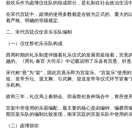
鼓吹乐作为卤簿仪仗队的组成部分，是礼制在社会政治生活
在宋代宫廷中，卤簿的使用多数都是在较为正式的、重大的
着严格、明确的等级规定。
二、宋代宫廷仪仗音乐乐队编制
（一）仪仗祭祀乐乐队构成
西周时期的礼乐制度伴随着礼乐仪式的发展而延续着，宫悬
越的。《周礼·春官·大司乐》中记载说明了乐县有宫悬、轩
宋代称“悬”为“架”，因此宫悬乐即为宫架乐。“宫架乐”
俎、皇帝升坛、退文舞、引武舞、迎送皇帝等仪式环节皆奏“
乐机构。
政和三年，礼仪局上奏朝会、郊庙祭祀各种场合中，将所使
宫架中所使用的乐器编配，最主要的核心是由编钟、编磬而
期宫架乐队的编制比较发现，南宋宫廷的宫架乐队中使用的
（二）卤簿鼓吹