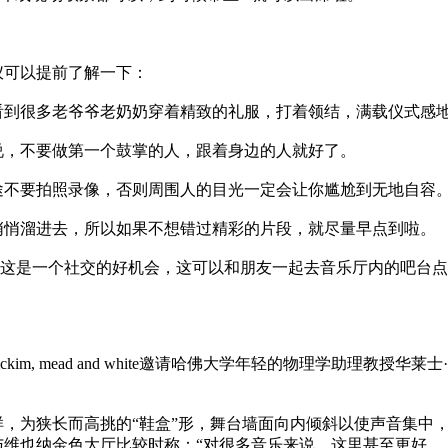
仪可以提前了解一下：
能看到很多老爷爷老奶奶穿着精致的礼服，打着领结，满载仪式感
来说，不要做第一个鼓掌的人，跟着身边的人就好了。
中途不要拍照录像，否则周围人的目光一定会让你尴尬到无地自容
隙悄悄溜进去，所以如果不想错过精彩的片段，就尽量早点到啦。
ission，这是一个社交的好机会，这可以和朋友一起去音乐厅内
kim, mead and white邀请哈佛大学年轻的物理学助理
，为狭长而高挑的“鞋盒”形，舞台墙面向内倾斜以使声音集中
维也纳金色大厅比较时称：“对很多音乐来说，这里甚至更好…