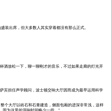
地盛装出席，但大多数人其实穿着都没有那么正式。
。
的吧台点杯酒放松一下，聊一聊刚才的音乐，不过如果走廊的灯光开
教授华莱士·萨宾担任声学顾问，波士顿交响大厅因而成为最早运用科学
，整个大厅以砖石和石膏建造，侧面包厢的进深非常浅，这样
…因为这里的混响时间略少一些。”