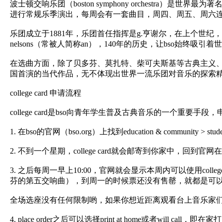
波士顿交响乐团（boston symphony orchest
进行常规乐季演出，每周会有一套曲目，周四、周五、周六连
乐团成立于1881年，乐团首任指挥是g.亨谢尔，在上个世纪
nelsons（常被人简称an），140年的历史，让bso始终
在选曲方面，除了贝多芬、莫扎特、柴可夫斯基等古典主义
国首演的当代作品，无不体现出世界一流乐团对音乐的探索
college card 申请流程
college card是bso向青年学生普及古典音乐的一个重要手
1. 在bso的官网（bso.org）上找到education & community > student
2. 不到一个星期，college card就会邮寄到你家中，回到官网在c
3. 之后每周一早上10:00，官网就会显示本周内可以使用c
芬的第五交响曲），到周一的时候票还没有售罄，就都是可
全场选座没有任何限制哟，如果你想近距离观看台上音乐家们的演奏，
4. place order之后可以选择print at home或者will