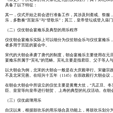
具备了以下特征：
其一，仪式开始之前会进行准备工作，其涉及到斋戒、祭服
乐，多数奏“宫架乐”与“登歌乐”；其三，皇帝登坛或登入庙门
（二）仪仗朝会宴飨乐及典型的用乐程序
仪仗朝会宴飨乐实际上可以细分为仪仗朝会乐与仪仗宴飨乐
者多用于宫廷的宴会中。
宋代的大朝会承袭了唐代的制度，朝会宴飨乐主要使用在元旦
宴飨乐所属于“宾礼”的范畴。宾礼主要是指君臣、父子等人
以大朝会为例，北宋的大朝会一般是在大庆殿举行。宋徽宗政
不及北宋完善。在绍兴十五年（1145）在崇政殿行大朝会
在朝会大朝会中所设立的仪仗主要是黄麾大仗，“凡正旦、冬
臣、皇室等向皇帝进行朝贺 、上寿的典型的礼仪活动。在朝
（三）仪仗卤簿用乐
自汉以来，根据鼓吹乐的用乐场合及功能上，将鼓吹乐划分