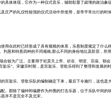
中的具体体现，它作为一种仪式音乐，辅助彰显了卤簿的政治象
以及庄严的礼仪性较强的仪式活动中所使用，皇帝平常出行的时
的使用在此时已经形成了具有规模的体系，乐悬制度规定了什么
悬、判悬和特悬四种的不同规格,那么不同的身份地位及阶层，所
使用的场合较为广泛。主要用于祀昊天上帝、祈谷、明堂、宗庙、朝
宫架乐”。宋徽宗时期，是宫架乐、登歌乐得到了整理和发展的时
用的宫架乐、登歌乐队的编制确定下来，最后下令施行，这也是
编配。那除了编钟和编磬作为外围的打击乐器，位于乐队中间的
乐器并不是完全不及北宋。