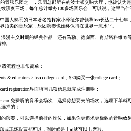
ra）是世界最为著名的管弦乐团之一，乐团总部所在的波士顿交响大厅，也
续演奏三场，每年总计举办100多场音乐会，可以说，这里当
，中国人熟悉的日本著名指挥家小泽征尔曾领导bso长达二十七年，
吸引着世界顶尖的音乐家，乐团演奏也始终保持在世界一流水平。
、浪漫主义时期的经典作品，还有马勒、德彪西、肖斯塔科维奇
精神。
段，申请流程也非常简单：
s & educators > bso college card，$30购买一张college card；
ard registration界面填写几项信息就完成注册啦；
ollege card免费听的音乐会场次，选择你想要去的场次，选
以选择的；
可以选择前排的座位，如果你更追求更极致的音响效果，可以选择1st 
 call，即在家打印或现场取票都可以，到时候带上id就可以出席啦。