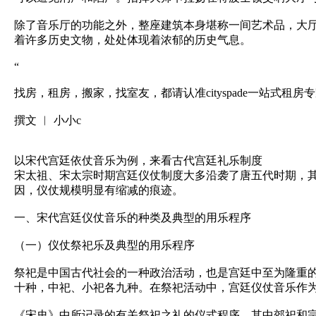
除了音乐厅的功能之外，整座建筑本身堪称一间艺术品，大厅的
着许多历史文物，处处体现着浓郁的历史气息。
“
找房，租房，搬家，找室友，都请认准cityspade一站式租房
撰文 ︱ 小小c
以宋代宫廷依仗音乐为例，来看古代宫廷礼乐制度
宋太祖、宋太宗时期宫廷仪仗制度大多沿袭了唐五代时期，
因，仪仗规模明显有缩减的痕迹。
一、宋代宫廷仪仗音乐的种类及典型的用乐程序
（一）仪仗祭祀乐及典型的用乐程序
祭祀是中国古代社会的一种政治活动，也是宫廷中至为隆重的
十种，中祀、小祀各九种。在祭祀活动中，宫廷仪仗音乐作
《宋史》中所记录的有关祭祀之礼的仪式程序，其中郊祀和