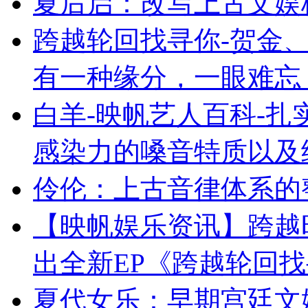
夏后启：改写上古文娱
跨越轮回找寻你-贺金、
有一种缘分，一眼难忘
白羊-映帆艺人百科-
感染力的嗓音特质以及
伶伦：上古音律体系的
【映帆娱乐资讯】跨越
出全新EP《跨越轮回
夏代女乐：早期宫廷文