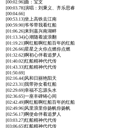
[00:02.96]曲：宝文
[00:03.78]演唱：刘秉义、齐乐思睿
[00:04.66]
[00:53.13]坐上高铁去江南
[00:59.90]爷爷带我看红船
[01:06.26]来到嘉兴南湖畔
[01:13.34]心潮随着波浪翻
[01:19.21]啊红船啊红船百年的红船
[01:26.66]星星之火你点燃你点燃
[01:32.62]啊初心伴着追梦人
[01:40.02]红船精神代代传
[01:43.33]红船精神代代传
[01:50.69]
[02:16.44]风和日丽艳阳天
[02:23.31]我带孙女看红船
[02:29.69]幸福不忘源头水
[02:36.65]一座丰碑铸心间
[02:42.49]啊红船啊红船百年的红船
[02:49.96]风里浪里你扬帆你扬帆
[02:56.17]啊使命伴着追梦人
[03:03.27]红船精神代代传
[03:06.65]红船精神代代传