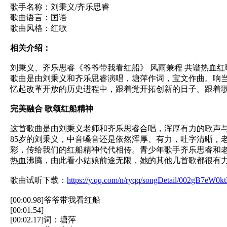
歌手名称：刘秉义/齐乐思睿
歌曲语言：国语
歌曲风格：红歌
相关介绍：
刘秉义、齐乐思睿《爷爷带我看红船》 风雨兼程 共谱热血红
歌曲是由刘秉义和齐乐思睿演唱，塘萍作词，宝文作曲。响
忆起改革开放的历史进程中，跟着党开拓创新的日子。跟着
完美融合 歌颂红船精神
这首歌曲是由刘秉义老师和齐乐思睿合唱，浑厚有力的歌声
85岁的刘秉义，中音嗓音还是依然浑厚、有力，吐字清晰，
彩，传给我们的红船精神代代相传。青少年歌手齐乐思睿和
热血沸腾，由此看小姑娘前途无限，她的其他几首歌都很有
歌曲试听下载：
https://y.qq.com/n/ryqq/songDetail/002gB7eW0
[00:00.98]爷爷带我看红船
[00:01.54]
[00:02.17]词：塘萍