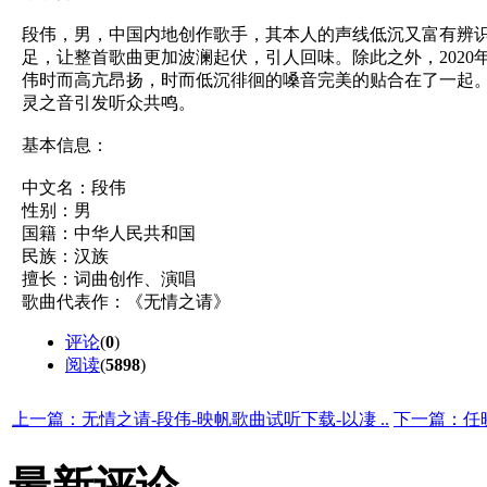
段伟，男，中国内地创作歌手，其本人的声线低沉又富有辨
足，让整首歌曲更加波澜起伏，引人回味。除此之外，202
伟时而高亢昂扬，时而低沉徘徊的嗓音完美的贴合在了一起
灵之音引发听众共鸣。
基本信息：
中文名：段伟
性别：男
国籍：中华人民共和国
民族：汉族
擅长：词曲创作、演唱
歌曲代表作：《无情之请》
评论
(
0
)
阅读
(
5898
)
上一篇：无情之请-段伟-映帆歌曲试听下载-以凄 ..
下一篇：任晓
最新评论