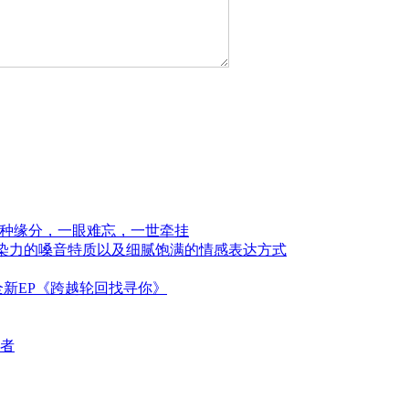
一种缘分，一眼难忘，一世牵挂
感染力的嗓音特质以及细腻饱满的情感表达方式
新EP《跨越轮回找寻你》
者