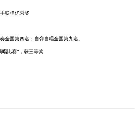
四手联弹优秀奖
与伴奏全国第四名；自弹自唱全国第九名。
演唱比赛”，获三等奖