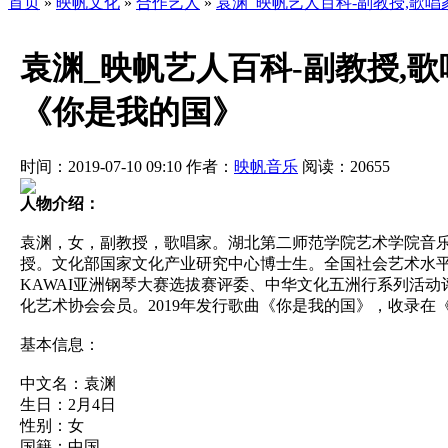
首页
»
映帆文化
»
合作艺人
»
袁渊_映帆艺人百科-副教授,歌唱
袁渊_映帆艺人百科-副教授,歌
《你是我的国》
时间：2019-07-10 09:10
作者：
映帆音乐
阅读：
20655
人物介绍：
袁渊，女，副教授，歌唱家。湖北第二师范学院艺术学院音
授。文化部国家文化产业研究中心博士生。全国社会艺术水平
KAWAI亚洲钢琴大赛选拔赛评委、中华文化五洲行系列活
化艺术协会会员。2019年发行歌曲《你是我的国》，收录
基本信息：
中文名：袁渊
生日：2月4日
性别：女
国籍：中国