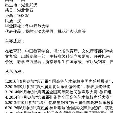
出生地：湖北武汉
籍贯：湖北黄石
身高：160CM
民族：汉
毕业院校：华中师范大学
代表作品：我的江汉大平原、桃花红杏花白等
主要成就：
在教育部、中国教育学会、湖北省教育厅、文化厅等部门举
文九篇、出版专著一部、主持省级科研立项两项。任教以来，获
余次。教学成绩显著，所指导学生在国家级、省厅级钢琴、
从艺历程：
1.2016年9月参加“第五届全国高等艺术院校中国声乐总展演
2.2015年9月参加“第六届湖北音乐金编钟奖”，获表演奖银奖
3. 2014年9月参加“第四届全国高等院校民族声乐大赛”教师
4. 2014年7月参加“第四届孔雀奖全国高等艺术院校声乐大
5.2013年10月参加“‘珠江·恺撒堡钢琴’第三届全国高校音
6.2013年8月参加“第五届‘神州唱响’全国高校声乐展演”，