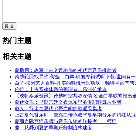
热门主题
相关主题
夏后启：改写上古文娱格局的初代宫廷乐推动者
跨越轮回找寻你-贺金、白羊-映帆专辑试听下载-世间有
白羊-映帆艺人百科-扎实的科班音乐功底、独特且富有
伶伦：上古音律体系的整理者与乐制传承者
【映帆娱乐资讯】跨越时空共叙深情 贺金白羊联袂推出全
夏代女乐：早期宫廷文娱体系里的专职歌舞从业者
遒人：行走在夏代乡野之间的歌谣采集者
上古夏代瞽乐师：依靠口传承载华夏早期音乐的特殊从业
夏商之际宫廷乐师与音乐传统的转接者——师延
夔：从舜到夏的早期乐舞制度构建者