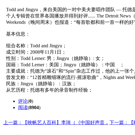
Todd and Jingyu，来自美国的一对中美夫妻唱作团队 —
个人专辑曾在世界各国播放并得到好评...... The Detroit N
Weekends（晚间周末）也报道：“每首歌都和前一首一样的
基本信息：
组合名称：Todd and Jingyu；
成立时间：2008年11月1日；
性别：Todd Lerner: 男；Jingyu（姚静瑜）: 女；
国籍：Todd Lerner：美国；Jingyu（姚静瑜）：中国 ；
主要成就：托德为“滚石”和“Spin”杂志工作过，他的上一张个人专辑曾
曾发文称：“12首精雕细琢的流行-摇滚歌曲”，Nights and 
民族：Jingyu（姚静瑜）：汉族；
从艺历程：托德有多年的录音制作经验；
评论
(
0
)
阅读
(
8904
)
上一篇：【映帆艺人百科】李琦（《中国好声音 ..
下一篇：【映