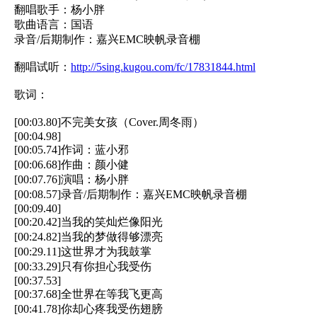
翻唱歌手：杨小胖
歌曲语言：国语
录音/后期制作：嘉兴EMC映帆录音棚
翻唱试听：
http://5sing.kugou.com/fc/17831844.html
歌词：
[00:03.80]不完美女孩（Cover.周冬雨）
[00:04.98]
[00:05.74]作词：蓝小邪
[00:06.68]作曲：颜小健
[00:07.76]演唱：杨小胖
[00:08.57]录音/后期制作：嘉兴EMC映帆录音棚
[00:09.40]
[00:20.42]当我的笑灿烂像阳光
[00:24.82]当我的梦做得够漂亮
[00:29.11]这世界才为我鼓掌
[00:33.29]只有你担心我受伤
[00:37.53]
[00:37.68]全世界在等我飞更高
[00:41.78]你却心疼我受伤翅膀