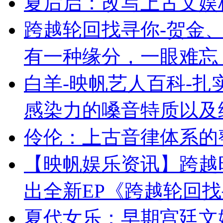
夏后启：改写上古文娱
跨越轮回找寻你-贺金、
有一种缘分，一眼难忘
白羊-映帆艺人百科-
感染力的嗓音特质以及
伶伦：上古音律体系的
【映帆娱乐资讯】跨越
出全新EP《跨越轮回
夏代女乐：早期宫廷文