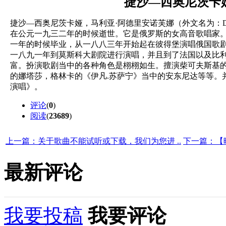
捷沙—西奥尼茨卡
捷沙—西奥尼茨卡娅，马利亚·阿德里安诺芙娜（外文名为：Deisha-S
在公元一九三二年的时候逝世。它是俄罗斯的女高音歌唱家
一年的时候毕业，从一八八三年开始起在彼得堡演唱俄国歌
一八九一年到莫斯科大剧院进行演唱，并且到了法国以及比
富。扮演歌剧当中的各种角色是栩栩如生。擅演柴可夫斯基的
的娜塔莎，格林卡的《伊凡.苏萨宁》当中的安东尼达等等。
演唱》。
评论
(
0
)
阅读
(
23689
)
上一篇：关于歌曲不能试听或下载，我们为您进 ..
下一篇：【
最新评论
我要投稿
我要评论