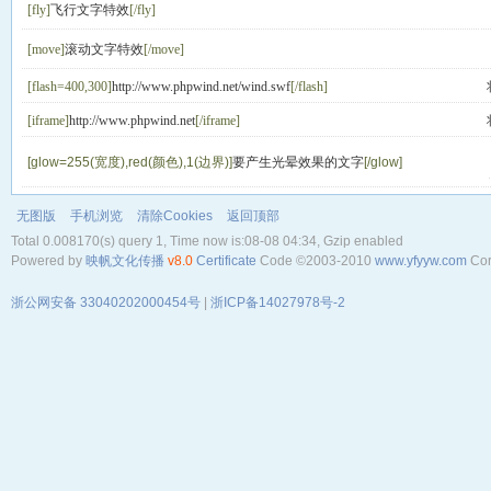
[fly]
飞行文字特效
[/fly]
[move]
滚动文字特效
[/move]
[flash=400,300]
http://www.phpwind.net/wind.swf
[/flash]
[iframe]
http://www.phpwind.net
[/iframe]
[glow=255(宽度),red(颜色),1(边界)]
要产生光晕效果的文字
[/glow]
无图版
手机浏览
清除Cookies
返回顶部
Total 0.008170(s) query 1, Time now is:08-08 04:34, Gzip enabled
Powered by
映帆文化传播
v8.0
Certificate
Code ©2003-2010
www.yfyyw.com
Cor
浙公网安备 33040202000454号
|
浙ICP备14027978号-2