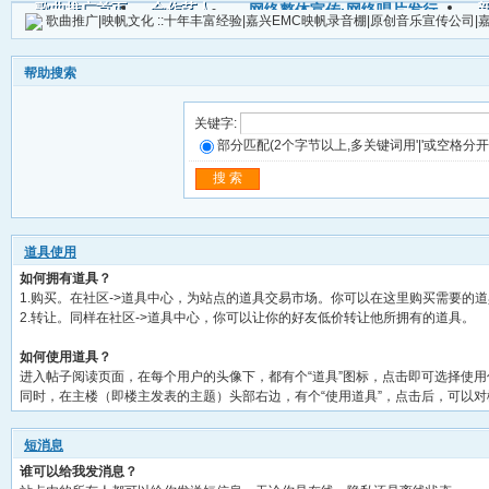
歌曲推广首页
合作艺人
网络整体宣传·网络唱片发行
歌曲推广|映帆文化 ::十年丰富经验|嘉兴EMC映帆录音棚|原创音乐宣传公司
帖子
帮助搜索
关键字:
部分匹配(2个字节以上,多关键词用'|'或空格分开
道具使用
如何拥有道具？
1.购买。在社区->道具中心，为站点的道具交易市场。你可以在这里购买需要的
2.转让。同样在社区->道具中心，你可以让你的好友低价转让他所拥有的道具。
如何使用道具？
进入帖子阅读页面，在每个用户的头像下，都有个“道具”图标，点击即可选择使
同时，在主楼（即楼主发表的主题）头部右边，有个“使用道具”，点击后，可以
短消息
谁可以给我发消息？