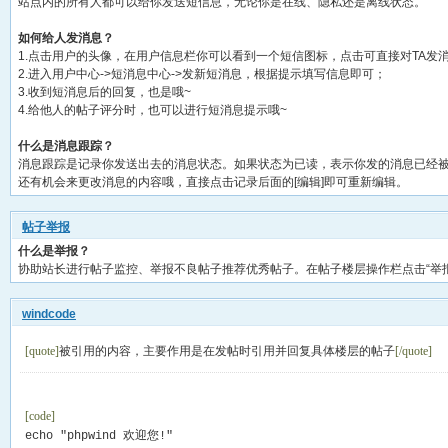
站点内的所有人都可以给你发送短信息，无论你是在线、隐私还是离线状态。
如何给人发消息？
1.点击用户的头像，在用户信息栏你可以看到一个短信图标，点击可直接对TA发
2.进入用户中心->短消息中心->发新短消息，根据提示填写信息即可；
3.收到短消息后的回复，也是哦~
4.给他人的帖子评分时，也可以进行短消息提示哦~
什么是消息跟踪？
消息跟踪是记录你发送出去的消息状态。如果状态为已读，表示你发的消息已经
还有机会来更改消息的内容哦，直接点击记录后面的[编辑]即可重新编辑。
帖子举报
什么是举报？
协助站长进行帖子监控、举报不良帖子推荐优秀帖子。在帖子楼层操作栏点击“举
windcode
[quote]
被引用的内容，主要作用是在发帖时引用并回复具体楼层的帖子
[/quote]
[code]
echo "phpwind 欢迎您!"