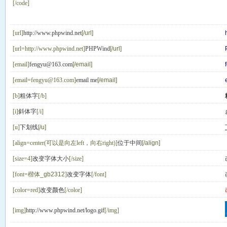
[/code]
[url]
http://www.phpwind.net
[/url]
[url=http://www.phpwind.net]
PHPWind
[/url]
[email]
fengyu@163.com
[/email]
[email=fengyu@163.com]
email me
[/email]
[b]
粗体字
[/b]
[i]
斜体字
[/i]
[u]
下划线
[/u]
[align=center(可以是向左left，向右right)]
位于中间
[/align]
[size=4]
改变字体大小
[/size]
[font=
楷体_gb2312
]
改变字体
[/font]
[color=red]
改变颜色
[/color]
[img]
http://www.phpwind.net/logo.gif
[/img]