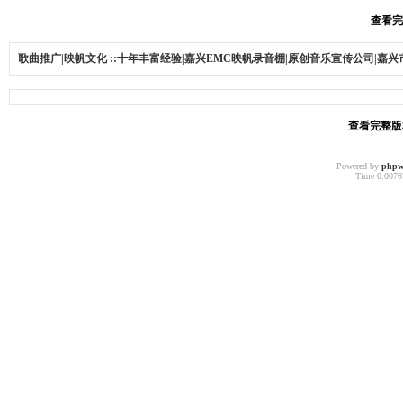
查看完整
歌曲推广|映帆文化 ::十年丰富经验|嘉兴EMC映帆录音棚|原创音乐宣传公司|嘉
查看完整版本:
Powered by
phpw
Time 0.00767