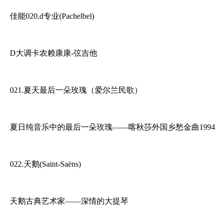
佳能020.d专业(Pachelbel)
D大调卡农赖康康-弦吉他
021.夏天最后一朵玫瑰（爱尔兰民歌）
夏日纯音乐中的最后一朵玫瑰——喀秋莎外国乡愁金曲1994
022.天鹅(Saint-Saëns)
天鹅古典艺术家——深情的大提琴