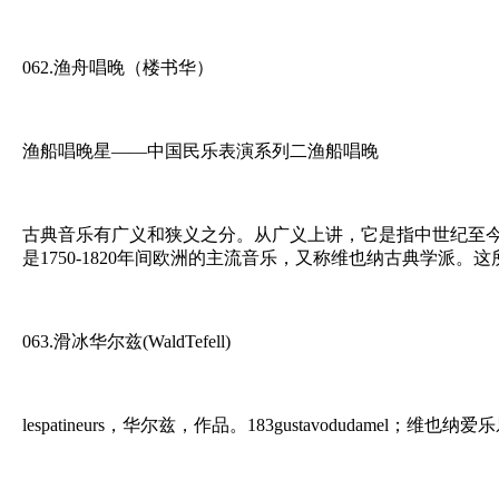
062.渔舟唱晚（楼书华）
渔船唱晚星——中国民乐表演系列二渔船唱晚
古典音乐有广义和狭义之分。从广义上讲，它是指中世纪至
是1750-1820年间欧洲的主流音乐，又称维也纳古典学派
063.滑冰华尔兹(WaldTefell)
lespatineurs，华尔兹，作品。183gustavodudamel；维也纳爱乐乐