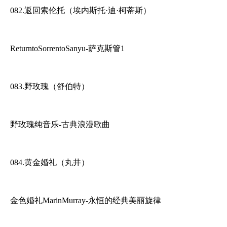
082.返回索伦托（埃内斯托·迪·柯蒂斯）
ReturntoSorrentoSanyu-萨克斯管1
083.野玫瑰（舒伯特）
野玫瑰纯音乐-古典浪漫歌曲
084.黄金婚礼（丸井）
金色婚礼MarinMurray-永恒的经典美丽旋律