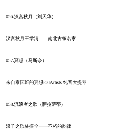
056.汉宫秋月（刘天华）
汉宫秋月王学清——南北古筝名家
057.冥想（马斯奈）
来自泰国班的冥想icalArtists-纯音大提琴
058.流浪者之歌（萨拉萨蒂）
浪子之歌林振全——不朽的韵律