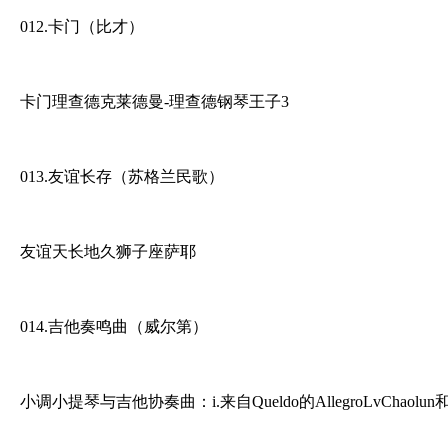
012.卡门（比才）
卡门理查德克莱德曼-理查德钢琴王子3
013.友谊长存（苏格兰民歌）
友谊天长地久狮子座萨耶
014.吉他奏鸣曲（威尔第）
小调小提琴与吉他协奏曲：i.来自Queldo的AllegroLvChaolun和Ren