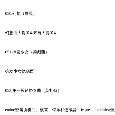
050.幻想（舒曼）
幻想曲大提琴4-来自大提琴4
051.棕发少女（德彪西）
棕发少女德彪西
052.第一长笛协奏曲（莫扎特）
emino竖笛协奏曲、横笛、弦乐和连续音：iv.prestomartinf