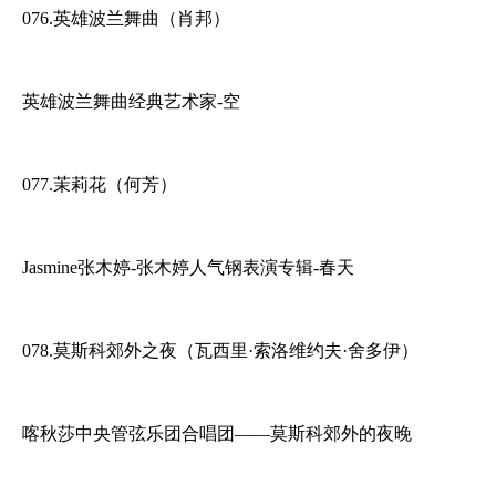
076.英雄波兰舞曲（肖邦）
英雄波兰舞曲经典艺术家-空
077.茉莉花（何芳）
Jasmine张木婷-张木婷人气钢表演专辑-春天
078.莫斯科郊外之夜（瓦西里·索洛维约夫·舍多伊）
喀秋莎中央管弦乐团合唱团——莫斯科郊外的夜晚