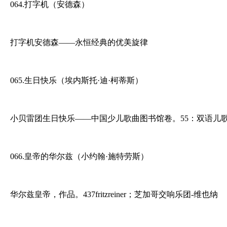
064.打字机（安德森）
打字机安德森——永恒经典的优美旋律
065.生日快乐（埃内斯托·迪·柯蒂斯）
小贝雷团生日快乐——中国少儿歌曲图书馆卷。55：双语儿
066.皇帝的华尔兹（小约翰·施特劳斯）
华尔兹皇帝，作品。437fritzreiner；芝加哥交响乐团-维也纳