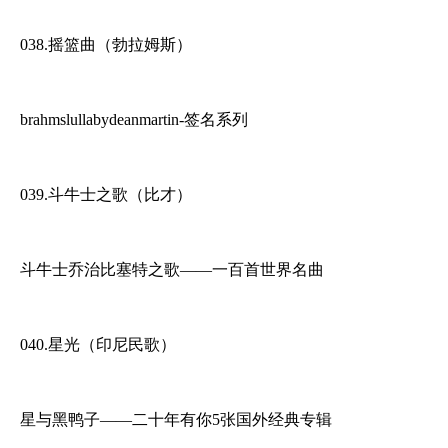
038.摇篮曲（勃拉姆斯）
brahmslullabydeanmartin-签名系列
039.斗牛士之歌（比才）
斗牛士乔治比塞特之歌——一百首世界名曲
040.星光（印尼民歌）
星与黑鸭子——二十年有你5张国外经典专辑