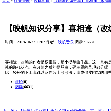
首页
»
版务管理
»
映帆知道
»
【映帆知识分享】喜相逢（改编
【映帆知识分享】喜相逢（改
时间：2018-10-23 11:02
作者：
映帆音乐
阅读：
6631
喜相逢，改编的作者是杨宝智，是小提琴曲作品。这一其实
涨的那张状态。在改编之后的提琴曲，砸主题的呈现部分呢
比，轻松的下工弹跳以及连续上弓弓法，造成俏皮幽默的那
评论
(
0
)
阅读
(
6631
)