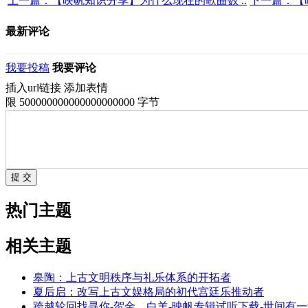
上一篇：【映帆知识分享】为什么现在的歌曲数 ..
下一篇：【
最新评论
我要投稿
我要评论
插入url链接
添加表情
限 500000000000000000000 字节
热门主题
相关主题
皋陶：上古文明秩序与礼乐体系的开拓者
夏后启：改写上古文娱格局的初代宫廷乐推动者
跨越轮回找寻你-贺金、白羊-映帆专辑试听下载-世间有