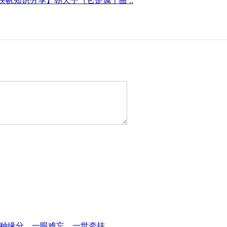
映帆知识分享】朝天子（它是属于曲 ..
一种缘分，一眼难忘，一世牵挂