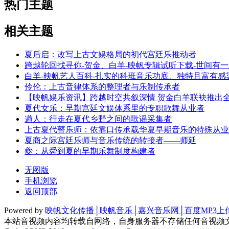
热门主题
相关主题
夏后启：改写上古文娱格局的初代宫廷乐推动者
跨越轮回找寻你-贺金、白羊-映帆专辑试听下载-世间有
白羊-映帆艺人百科-扎实的科班音乐功底、独特且富有
伶伦：上古音律体系的整理者与乐制传承者
【映帆娱乐资讯】跨越时空共叙深情 贺金白羊联袂推出全
夏代女乐：早期宫廷文娱体系里的专职歌舞从业者
遒人：行走在夏代乡野之间的歌谣采集者
上古夏代瞽乐师：依靠口传承载华夏早期音乐的特殊从业
夏商之际宫廷乐师与音乐传统的转接者——师延
夔：从舜到夏的早期乐舞制度构建者
无图版
手机浏览
返回顶部
Powered by
映帆文化传播│映帆音乐│嘉兴音乐网│百度MP3上
本站音视频内容均转载自网络，自身服务器不存储任何音视频