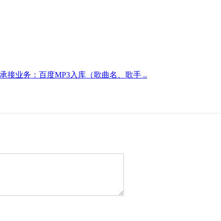
承接业务：百度MP3入库（歌曲名、歌手 ..